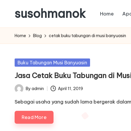
susohmanok
Home
Apa
Skip
to
content
Home
Blog
cetak buku tabungan di musi banyuasin
Posted
Buku Tabungan Musi Banyuasin
in
Jasa Cetak Buku Tabungan di Mus
By
admin
April 11, 2019
Posted
by
Sebagai usaha yang sudah lama bergerak dalam
Read More