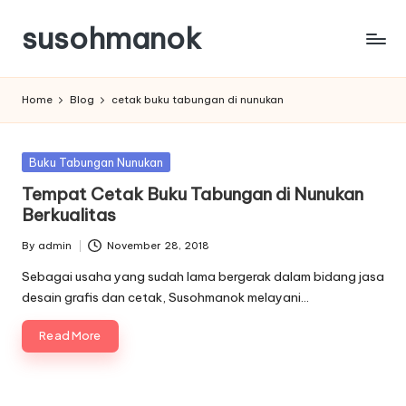
susohmanok
Skip
to
content
Home
Blog
cetak buku tabungan di nunukan
Posted
Buku Tabungan Nunukan
in
Tempat Cetak Buku Tabungan di Nunukan
Berkualitas
By
admin
November 28, 2018
Posted
by
Sebagai usaha yang sudah lama bergerak dalam bidang jasa
desain grafis dan cetak, Susohmanok melayani…
Read More