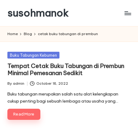
susohmanok
Skip
to
content
Home
Blog
cetak buku tabungan di prembun
Posted
Buku Tabungan Kebumen
in
Tempat Cetak Buku Tabungan di Prembun
Minimal Pemesanan Sedikit
By
admin
October 18, 2022
Posted
by
Buku tabungan merupakan salah satu alat kelengkapan
cukup penting bagi sebuah lembaga atau usaha yang…
Read More