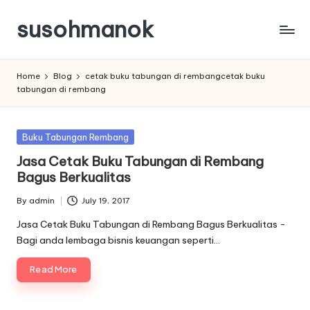
susohmanok
Skip
to
content
Home
Blog
cetak buku tabungan di rembangcetak buku
tabungan di rembang
Posted
Buku Tabungan Rembang
in
Jasa Cetak Buku Tabungan di Rembang
Bagus Berkualitas
By
admin
July 19, 2017
Posted
by
Jasa Cetak Buku Tabungan di Rembang Bagus Berkualitas -
Bagi anda lembaga bisnis keuangan seperti…
Read More