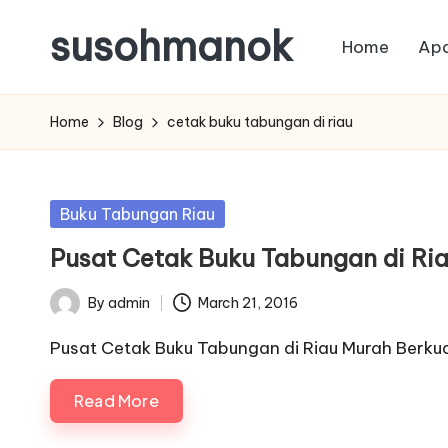
susohmanok
Home
Apa
Skip
to
content
Home
Blog
cetak buku tabungan di riau
Posted
Buku Tabungan Riau
in
Pusat Cetak Buku Tabungan di Ria
By
admin
March 21, 2016
Posted
by
Pusat Cetak Buku Tabungan di Riau Murah Berku
Read More