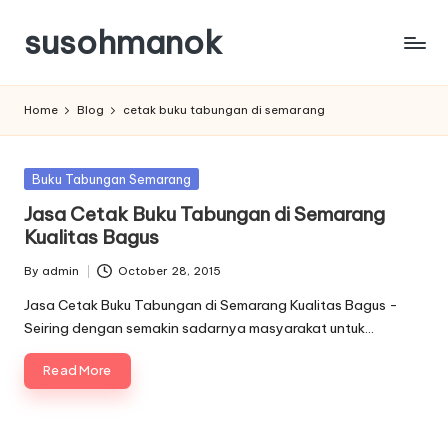
susohmanok
Skip
to
content
Home
Blog
cetak buku tabungan di semarang
Posted
Buku Tabungan Semarang
in
Jasa Cetak Buku Tabungan di Semarang
Kualitas Bagus
By
admin
October 28, 2015
Posted
by
Jasa Cetak Buku Tabungan di Semarang Kualitas Bagus -
Seiring dengan semakin sadarnya masyarakat untuk…
Read More