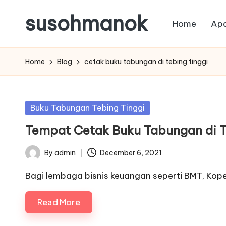
susohmanok
Home
Apa
Skip
to
content
Home
Blog
cetak buku tabungan di tebing tinggi
Posted
Buku Tabungan Tebing Tinggi
in
Tempat Cetak Buku Tabungan di T
By
admin
December 6, 2021
Posted
by
Bagi lembaga bisnis keuangan seperti BMT, Kopera
Read More