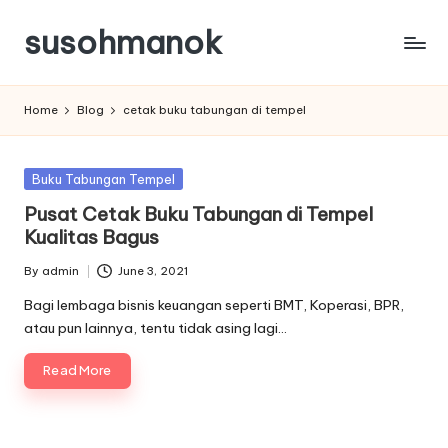
susohmanok
Skip
to
content
Home
Blog
cetak buku tabungan di tempel
Posted
Buku Tabungan Tempel
in
Pusat Cetak Buku Tabungan di Tempel
Kualitas Bagus
By
admin
June 3, 2021
Posted
by
Bagi lembaga bisnis keuangan seperti BMT, Koperasi, BPR,
atau pun lainnya, tentu tidak asing lagi…
Read More