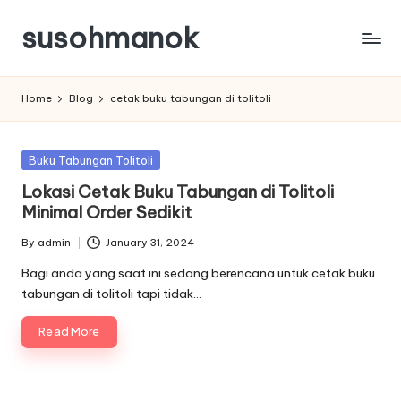
susohmanok
Skip
to
content
Home
Blog
cetak buku tabungan di tolitoli
Posted
Buku Tabungan Tolitoli
in
Lokasi Cetak Buku Tabungan di Tolitoli
Minimal Order Sedikit
By
admin
January 31, 2024
Posted
by
Bagi anda yang saat ini sedang berencana untuk cetak buku
tabungan di tolitoli tapi tidak…
Read More