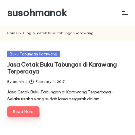
susohmanok
Skip
to
content
Home
Blog
cetak buku tabungan karawang
Posted
Buku Tabungan Karawang
in
Jasa Cetak Buku Tabungan di Karawang
Terpercaya
By
admin
February 4, 2017
Posted
by
Jasa Cetak Buku Tabungan di Karawang Terpercaya -
Selaku usaha yang sudah lama bergerak dalam…
Read More