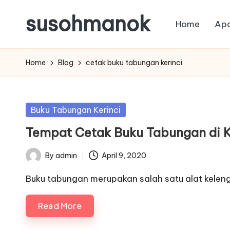
susohmanok
Home
Apa
Skip
to
content
Home
Blog
cetak buku tabungan kerinci
Posted
Buku Tabungan Kerinci
in
Tempat Cetak Buku Tabungan di Ke
By
admin
April 9, 2020
Posted
by
Buku tabungan merupakan salah satu alat kele
Read More