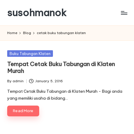
susohmanok
Skip
to
content
Home
Blog
cetak buku tabungan klaten
Posted
Buku Tabungan Klaten
in
Tempat Cetak Buku Tabungan di Klaten
Murah
By
admin
January 5, 2016
Posted
by
Tempat Cetak Buku Tabungan di Klaten Murah - Bagi anda
yang memiliki usaha di bidang…
Read More