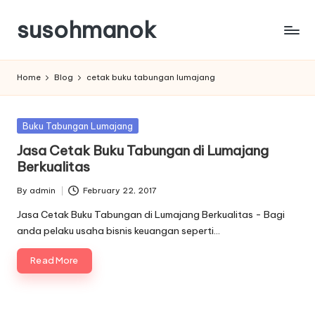
susohmanok
Skip
to
content
Home
Blog
cetak buku tabungan lumajang
Posted
Buku Tabungan Lumajang
in
Jasa Cetak Buku Tabungan di Lumajang
Berkualitas
By
admin
February 22, 2017
Posted
by
Jasa Cetak Buku Tabungan di Lumajang Berkualitas - Bagi
anda pelaku usaha bisnis keuangan seperti…
Read More