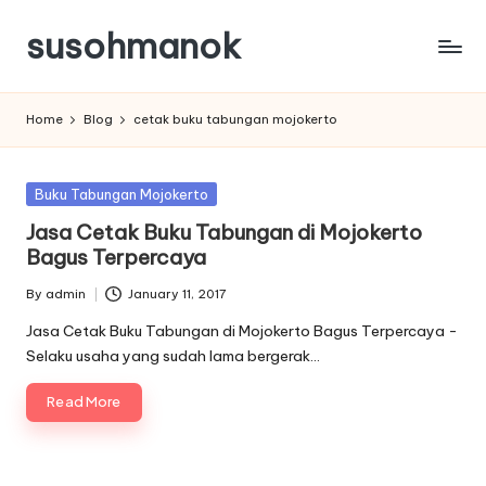
susohmanok
Skip
to
content
Home
Blog
cetak buku tabungan mojokerto
Posted
Buku Tabungan Mojokerto
in
Jasa Cetak Buku Tabungan di Mojokerto
Bagus Terpercaya
By
admin
January 11, 2017
Posted
by
Jasa Cetak Buku Tabungan di Mojokerto Bagus Terpercaya -
Selaku usaha yang sudah lama bergerak…
Read More