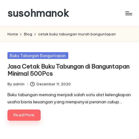
susohmanok
Skip
to
content
Home
Blog
cetak buku tabungan murah banguntapan
Posted
Buku Tabungan Banguntapan
in
Jasa Cetak Buku Tabungan di Banguntapan
Minimal 500Pcs
By
admin
December 11, 2020
Posted
by
Buku tabungan memang menjadi salah satu alat kelengkapan
usaha bisnis keuangan yang mempunyai peranan cukup…
Read More