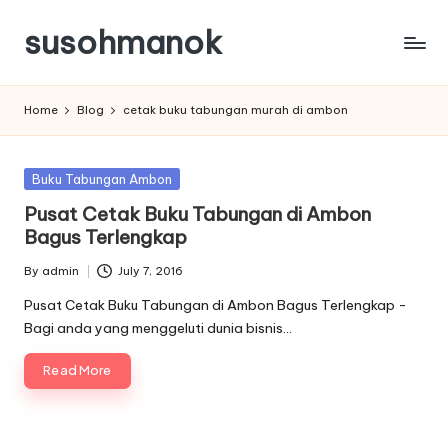
susohmanok
Skip
to
content
Home
Blog
cetak buku tabungan murah di ambon
Posted
Buku Tabungan Ambon
in
Pusat Cetak Buku Tabungan di Ambon
Bagus Terlengkap
By
admin
July 7, 2016
Posted
by
Pusat Cetak Buku Tabungan di Ambon Bagus Terlengkap -
Bagi anda yang menggeluti dunia bisnis…
Read More