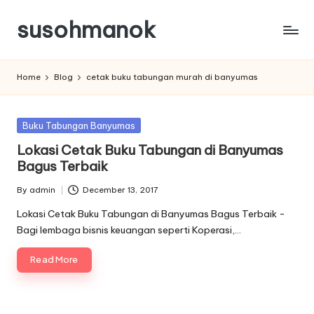
susohmanok
Skip
to
content
Home
Blog
cetak buku tabungan murah di banyumas
Posted
Buku Tabungan Banyumas
in
Lokasi Cetak Buku Tabungan di Banyumas
Bagus Terbaik
By
admin
December 13, 2017
Posted
by
Lokasi Cetak Buku Tabungan di Banyumas Bagus Terbaik -
Bagi lembaga bisnis keuangan seperti Koperasi,…
Read More