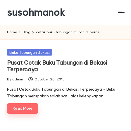
susohmanok
Skip
to
content
Home
Blog
cetak buku tabungan murah di bekasi
Posted
Buku Tabungan Bekasi
in
Pusat Cetak Buku Tabungan di Bekasi
Terpercaya
By
admin
October 26, 2015
Posted
by
Pusat Cetak Buku Tabungan di Bekasi Terpercaya - Buku
Tabungan merupakan salah satu alat kelengkapan…
Read More