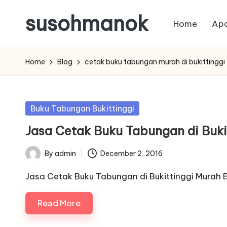
susohmanok
Home
Apa
Skip
to
content
Home
Blog
cetak buku tabungan murah di bukittinggi
Posted
Buku Tabungan Bukittinggi
in
Jasa Cetak Buku Tabungan di Buki
By
admin
December 2, 2016
Posted
by
Jasa Cetak Buku Tabungan di Bukittinggi Murah 
Read More