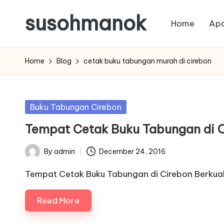
susohmanok
Home
Apa
Skip
to
content
Home
Blog
cetak buku tabungan murah di cirebon
Posted
Buku Tabungan Cirebon
in
Tempat Cetak Buku Tabungan di C
By
admin
December 24, 2016
Posted
by
Tempat Cetak Buku Tabungan di Cirebon Berkual
Read More