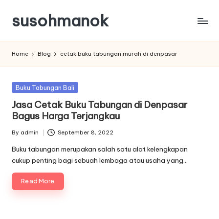
susohmanok
Skip
to
content
Home
Blog
cetak buku tabungan murah di denpasar
Posted
Buku Tabungan Bali
in
Jasa Cetak Buku Tabungan di Denpasar
Bagus Harga Terjangkau
By
admin
September 8, 2022
Posted
by
Buku tabungan merupakan salah satu alat kelengkapan
cukup penting bagi sebuah lembaga atau usaha yang…
Read More