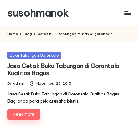
susohmanok
Skip
to
content
Home
Blog
cetak buku tabungan murah di gorontalo
Posted
Buku Tabungan Gorontalo
in
Jasa Cetak Buku Tabungan di Gorontalo
Kualitas Bagus
By
admin
November 20, 2015
Posted
by
Jasa Cetak Buku Tabungan di Gorontalo Kualitas Bagus -
Bagi anda para pelaku usaha bisnis…
Read More