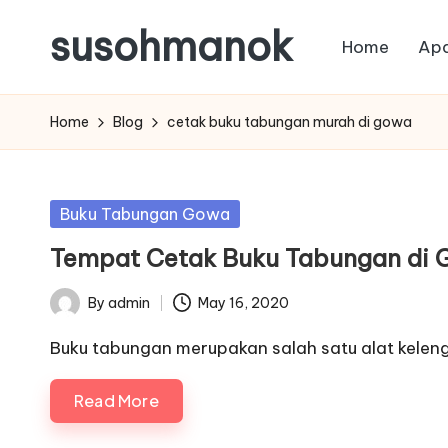
susohmanok
Home
Apa
Skip
to
content
Home
Blog
cetak buku tabungan murah di gowa
Posted
Buku Tabungan Gowa
in
Tempat Cetak Buku Tabungan di 
By
admin
May 16, 2020
Posted
by
Buku tabungan merupakan salah satu alat kele
Read More