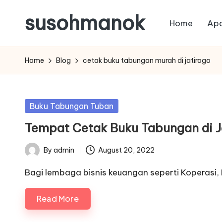
susohmanok
Home
Apa
Skip
to
content
Home
Blog
cetak buku tabungan murah di jatirogo
Posted
Buku Tabungan Tuban
in
Tempat Cetak Buku Tabungan di J
By
admin
August 20, 2022
Posted
by
Bagi lembaga bisnis keuangan seperti Koperasi, 
Read More