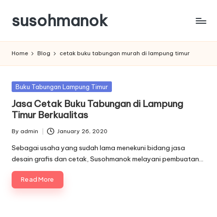
susohmanok
Skip
to
content
Home
Blog
cetak buku tabungan murah di lampung timur
Posted
Buku Tabungan Lampung Timur
in
Jasa Cetak Buku Tabungan di Lampung
Timur Berkualitas
By
admin
January 26, 2020
Posted
by
Sebagai usaha yang sudah lama menekuni bidang jasa
desain grafis dan cetak, Susohmanok melayani pembuatan…
Read More