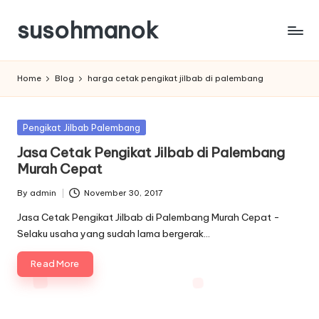
susohmanok
Skip
to
content
Home
Blog
harga cetak pengikat jilbab di palembang
Posted
Pengikat Jilbab Palembang
in
Jasa Cetak Pengikat Jilbab di Palembang
Murah Cepat
By
admin
November 30, 2017
Posted
by
Jasa Cetak Pengikat Jilbab di Palembang Murah Cepat -
Selaku usaha yang sudah lama bergerak…
Read More