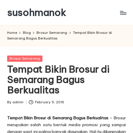
susohmanok
Skip
to
content
Home
Blog
Brosur Semarang
Tempat Bikin Brosur di
Semarang Bagus Berkualitas
Posted
Brosur Semarang
in
Tempat Bikin Brosur di
Semarang Bagus
Berkualitas
By
admin
February 9, 2016
Posted
by
Tempat Bikin Brosur di Semarang Bagus Berkualitas
– Brosur
merupakan salah satu bentuk media promosi yang sampai
dengan saat ini paling banyak digunakan. Hal itu dikarenakan