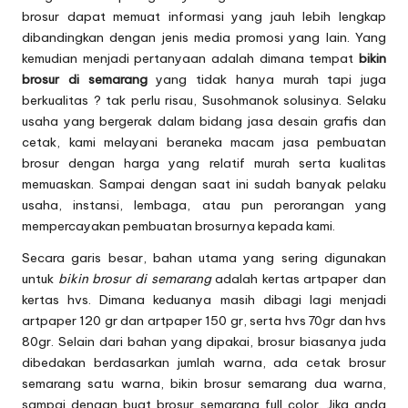
brosur
dapat memuat informasi yang jauh lebih lengkap
dibandingkan dengan jenis media promosi yang lain. Yang
kemudian menjadi pertanyaan adalah dimana tempat
bikin
brosur di semarang
yang tidak hanya murah tapi juga
berkualitas ? tak perlu risau, Susohmanok solusinya. Selaku
usaha yang bergerak dalam bidang jasa desain grafis dan
cetak, kami melayani beraneka macam jasa pembuatan
brosur dengan harga yang relatif murah serta kualitas
memuaskan. Sampai dengan saat ini sudah banyak pelaku
usaha, instansi, lembaga, atau pun perorangan yang
mempercayakan pembuatan brosurnya kepada kami.
Secara garis besar, bahan utama yang sering digunakan
untuk
bikin brosur di semarang
adalah kertas artpaper dan
kertas hvs. Dimana keduanya masih dibagi lagi menjadi
artpaper 120 gr dan artpaper 150 gr, serta hvs 70gr dan hvs
80gr. Selain dari bahan yang dipakai, brosur biasanya juda
dibedakan berdasarkan jumlah warna, ada cetak brosur
semarang satu warna, bikin brosur semarang dua warna,
sampai dengan buat brosur semarang full color. Jika anda