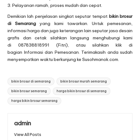
3. Pelayanan ramah, proses mudah dan cepat.
Demikian lah penjelasan singkat seputar tempat
bikin brosur
di Semarang
yang kami tawarkan. Untuk pemesanan,
informasi harga dan juga keterangan lain seputar jasa desain
grafis dan cetak silahkan langsung menghubungi kami
di 087838818991 (Fitri), atau silahkan klik di
bagian
Informasi dan Pemesanan
. Terimakasih anda sudah
menyempatkan waktu berkunjung ke Susohmanok.com.
Tags:
bikin brosur di semarang
bikin brosur murah semarang
bikin brosur semarang
harga bikin brosur di semarang
harga bikin brosur semarang
admin
View All Posts