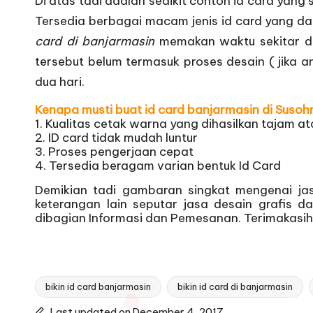
Di atas tadi adalah sedikit contoh id card yang 
Tersedia berbagai macam jenis id card yang da
card di banjarmasin
memakan waktu sekitar dua
tersebut belum termasuk proses desain ( jika
dua hari.
Kenapa musti buat id card banjarmasin di Suso
1. Kualitas cetak warna yang dihasilkan tajam at
2. ID card tidak mudah luntur
3. Proses pengerjaan cepat
4. Tersedia beragam varian bentuk Id Card
Demikian tadi gambaran singkat mengenai j
keterangan lain seputar jasa desain grafis 
dibagian
Informasi dan Pemesanan
. Terimakas
bikin id card banjarmasin
bikin id card di banjarmasin
Tags:
Last updated on December 4, 2017