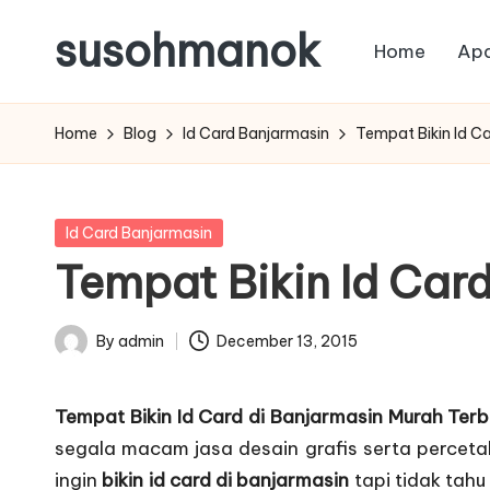
susohmanok
Home
Apa
Skip
to
content
Home
Blog
Id Card Banjarmasin
Tempat Bikin Id C
Posted
Id Card Banjarmasin
in
Tempat Bikin Id Car
By
admin
December 13, 2015
Posted
by
Tempat Bikin Id Card di Banjarmasin Murah Terb
segala macam jasa desain grafis serta percet
ingin
bikin id card di banjarmasin
tapi tidak tahu