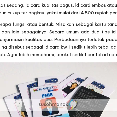
itas sedang, id card kualitas bagus, id card embos ata
n cukup terjangkau, yakni mulai dari 4.500 rupiah per 
rapa fungsi atau bentuk. Misalkan sebagai kartu tan
n, dan lain sebagainya. Secara umum ada dua tipe id
 banjarmasin kualitas dua. Perbedaannya terletak p
ering disebut sebagai id card kw 1 sedikit lebih tebal 
rah. Agar lebih memahami, berikut sedikit contoh id car