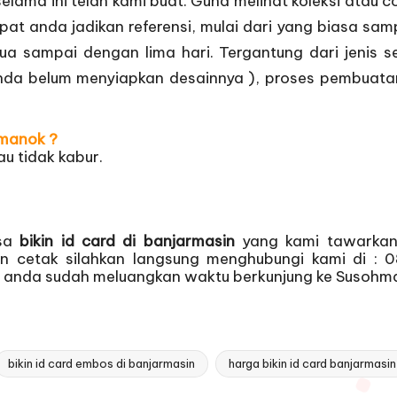
selama ini telah kami buat. Guna melihat koleksi atau c
pat anda jadikan referensi, mulai dari yang biasa sa
 sampai dengan lima hari. Tergantung dari jenis se
 anda belum menyiapkan desainnya ), proses pembuata
hmanok ?
au tidak kabur.
asa
bikin id card di banjarmasin
yang kami tawarkan
dan cetak silahkan langsung menghubungi kami di : 
ih anda sudah meluangkan waktu berkunjung ke Susohm
bikin id card embos di banjarmasin
harga bikin id card banjarmasin