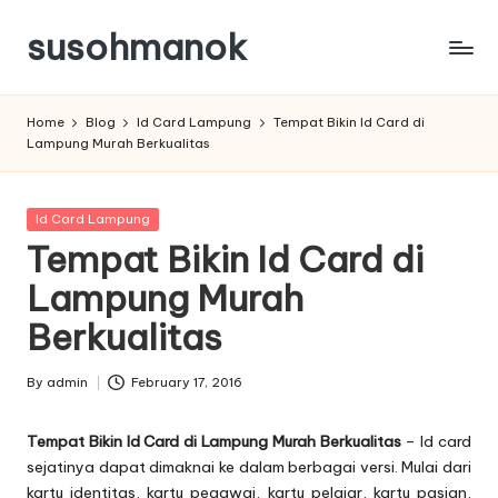
susohmanok
Skip
to
content
Home
Blog
Id Card Lampung
Tempat Bikin Id Card di
Lampung Murah Berkualitas
Posted
Id Card Lampung
in
Tempat Bikin Id Card di
Lampung Murah
Berkualitas
By
admin
February 17, 2016
Posted
by
Tempat Bikin Id Card di Lampung Murah Berkualitas
– Id card
sejatinya dapat dimaknai ke dalam berbagai versi. Mulai dari
kartu identitas, kartu pegawai, kartu pelajar, kartu pasian,