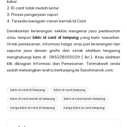
kabur.
2. ID card tidak mudah luntur
3. Proses pengerjaan cepat
4. Tersedia beragam varian bentuk Id Card
Demikianlan keterangan sekilas mengenai jasa pembuatan
atau tempat
bikin id card di lampung
yang kami tawarkan.
Untuk pemesanan, informasi harga atau pun keterangan lain
seputar jasa desain grafis dan cetak silahkan langsung
menghubungi kami di : 085228055029 ( Ari ). Atau silahkan
klik dibagian
Informasi dan Pemesanan
. Terimakasih anda
sudah meluangkan waktu berkunjung ke Susohmanok.com.
Tags:
bikin id card di lampung
bikin id card lampung
bikin id card murah di lampung
bikin id card murah lampung
harga bikin id card di lampung
harga bikin id card lampung