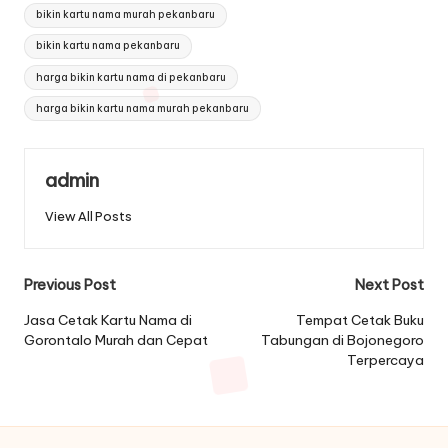
bikin kartu nama murah pekanbaru
bikin kartu nama pekanbaru
harga bikin kartu nama di pekanbaru
harga bikin kartu nama murah pekanbaru
admin
View All Posts
Post
Previous Post
Next Post
navigation
Jasa Cetak Kartu Nama di
Tempat Cetak Buku
Gorontalo Murah dan Cepat
Tabungan di Bojonegoro
Terpercaya