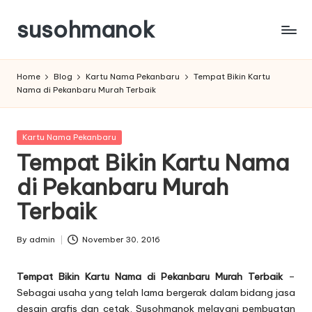
susohmanok
Skip
to
content
Home
Blog
Kartu Nama Pekanbaru
Tempat Bikin Kartu
Nama di Pekanbaru Murah Terbaik
Posted
Kartu Nama Pekanbaru
in
Tempat Bikin Kartu Nama
di Pekanbaru Murah
Terbaik
By
admin
November 30, 2016
Posted
by
Tempat Bikin Kartu Nama di Pekanbaru Murah Terbaik
–
Sebagai usaha yang telah lama bergerak dalam bidang jasa
desain grafis dan cetak, Susohmanok melayani pembuatan