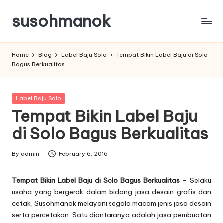
susohmanok
Skip
to
content
Home
Blog
Label Baju Solo
Tempat Bikin Label Baju di Solo
Bagus Berkualitas
Posted
Label Baju Solo
in
Tempat Bikin Label Baju
di Solo Bagus Berkualitas
By
admin
February 6, 2016
Posted
by
Tempat Bikin Label Baju di Solo Bagus Berkualitas
– Selaku
usaha yang bergerak dalam bidang jasa desain grafis dan
cetak, Susohmanok melayani segala macam jenis jasa desain
serta percetakan. Satu diantaranya adalah jasa pembuatan