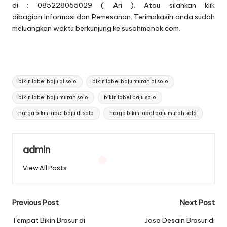
di : 085228055029 ( Ari ). Atau silahkan klik
dibagian
Informasi dan Pemesanan
. Terimakasih anda sudah
meluangkan waktu berkunjung ke susohmanok.com.
Tags:
bikin label baju di solo
bikin label baju murah di solo
bikin label baju murah solo
bikin label baju solo
harga bikin label baju di solo
harga bikin label baju murah solo
admin
View All Posts
Post
Previous Post
Next Post
navigation
Tempat Bikin Brosur di
Jasa Desain Brosur di