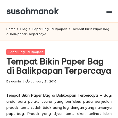
susohmanok
Skip
to
content
Home
Blog
Paper Bag Balikpapan
Tempat Bikin Paper Bag
di Balikpapan Terpercaya
Posted
Paper Bag Balikpapan
in
Tempat Bikin Paper Bag
di Balikpapan Terpercaya
By
admin
January 21, 2016
Posted
by
Tempat Bikin Paper Bag di Balikpapan Terpercaya
– Bagi
anda para pelaku usaha yang berfokus pada penjualan
produk, tentu sudah tidak asing lagi dengan yang namanya
paperbag. Produk yang dijual tentu akan terlihat lebih