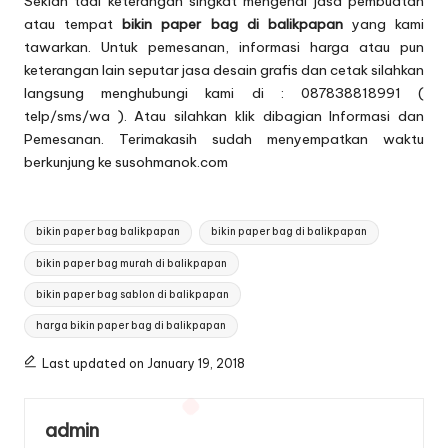
Sekian tadi keterangan singkat mengenai jasa pembuatan
atau tempat
bikin
paper bag di balikpapan
yang kami
tawarkan. Untuk pemesanan, informasi harga atau pun
keterangan lain seputar jasa desain grafis dan cetak silahkan
langsung menghubungi kami di : 087838818991 (
telp/sms/wa ). Atau silahkan klik dibagian
Informasi dan
Pemesanan
. Terimakasih sudah menyempatkan waktu
berkunjung ke susohmanok.com
Tags:
bikin paper bag balikpapan
bikin paper bag di balikpapan
bikin paper bag murah di balikpapan
bikin paper bag sablon di balikpapan
harga bikin paper bag di balikpapan
Last updated on January 19, 2018
admin