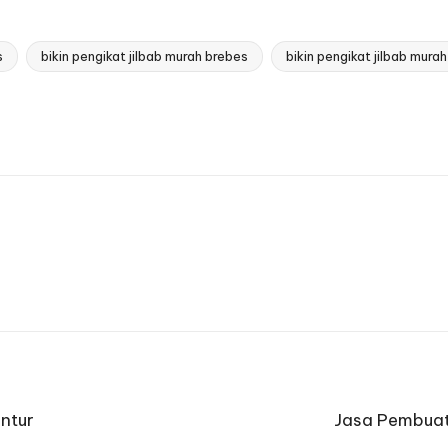
s
bikin pengikat jilbab murah brebes
bikin pengikat jilbab murah
untur
Jasa Pembuat