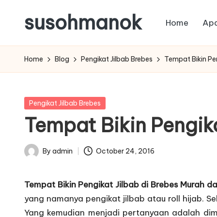
susohmanok
Home
Apa
Skip
to
content
Home
Blog
Pengikat Jilbab Brebes
Tempat Bikin Pen
Posted
Pengikat Jilbab Brebes
in
Tempat Bikin Pengika
By
admin
October 24, 2016
Posted
by
Tempat Bikin Pengikat Jilbab di Brebes Murah da
yang namanya
pengikat jilbab
atau roll hijab. S
Yang kemudian menjadi pertanyaan adalah d