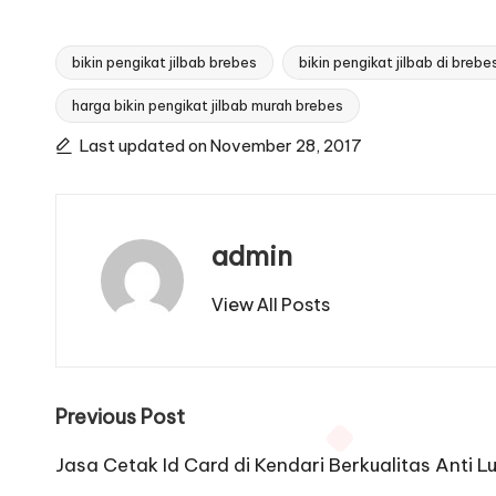
bikin pengikat jilbab brebes
bikin pengikat jilbab di brebe
harga bikin pengikat jilbab murah brebes
Tags:
Last updated on November 28, 2017
admin
View All Posts
Post
Previous Post
navigation
Jasa Cetak Id Card di Kendari Berkualitas Anti L