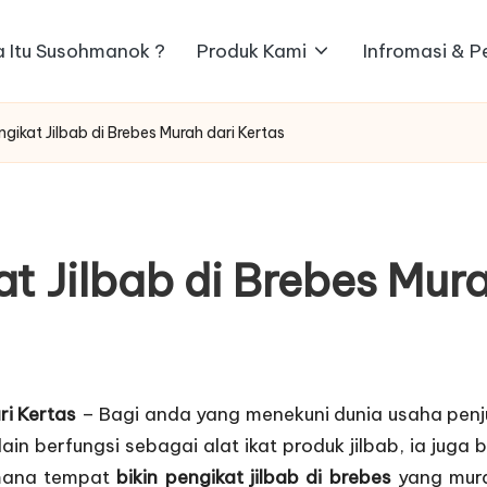
 Itu Susohmanok ?
Produk Kami
Infromasi & 
gikat Jilbab di Brebes Murah dari Kertas
t Jilbab di Brebes Mura
ri Kertas
– Bagi anda yang menekuni dunia usaha penjua
elain berfungsi sebagai alat ikat produk jilbab, ia jug
imana tempat
bikin pengikat jilbab di brebes
yang mura