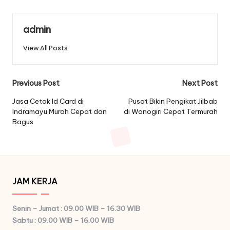
admin
View All Posts
Post
Previous Post
Next Post
navigation
Jasa Cetak Id Card di
Pusat Bikin Pengikat Jilbab
Indramayu Murah Cepat dan
di Wonogiri Cepat Termurah
Bagus
JAM KERJA
Senin – Jumat : 09.00 WIB – 16.30 WIB
Sabtu : 09.00 WIB – 16.00 WIB