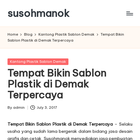
susohmanok
Skip
to
content
Home
Blog
Kantong Plastik Sablon Demak
Tempat Bikin
Sablon Plastik di Demak Terpercaya
Posted
Kantong Plastik Sablon Demak
in
Tempat Bikin Sablon
Plastik di Demak
Terpercaya
By
admin
July 3, 2017
Posted
by
Tempat Bikin Sablon Plastik di Demak Terpercaya
– Selaku
usaha yang sudah lama bergerak dalam bidang jasa desain
grafis dan cetak, Susohmanok menyediakan jasa pembuatan