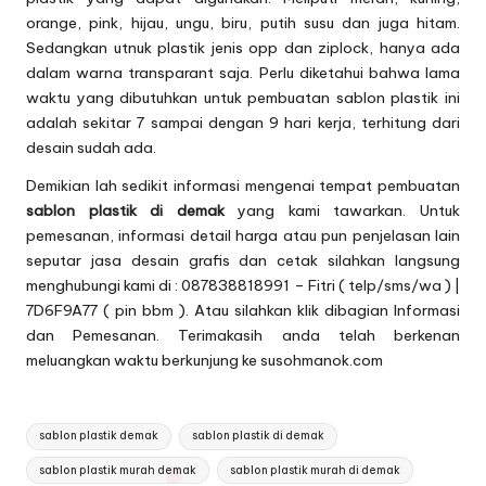
orange, pink, hijau, ungu, biru, putih susu dan juga hitam.
Sedangkan utnuk plastik jenis opp dan ziplock, hanya ada
dalam warna transparant saja. Perlu diketahui bahwa lama
waktu yang dibutuhkan untuk pembuatan sablon plastik ini
adalah sekitar 7 sampai dengan 9 hari kerja, terhitung dari
desain sudah ada.
Demikian lah sedikit informasi mengenai tempat pembuatan
sablon plastik di demak
yang kami tawarkan. Untuk
pemesanan, informasi detail harga atau pun penjelasan lain
seputar jasa desain grafis dan cetak silahkan langsung
menghubungi kami di : 087838818991 – Fitri ( telp/sms/wa ) |
7D6F9A77 ( pin bbm ). Atau silahkan klik dibagian
Informasi
dan Pemesanan
. Terimakasih anda telah berkenan
meluangkan waktu berkunjung ke susohmanok.com
Tags:
sablon plastik demak
sablon plastik di demak
sablon plastik murah demak
sablon plastik murah di demak