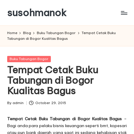
susohmanok
Skip
to
content
Home
Blog
Buku Tabungan Bogor
Tempat Cetak Buku
Tabungan di Bogor Kualitas Bagus
Posted
Buku Tabungan Bogor
in
Tempat Cetak Buku
Tabungan di Bogor
Kualitas Bagus
By
admin
October 29, 2015
Posted
by
Tempat Cetak Buku Tabungan di Bogor Kualitas Bagus
–
Bagi anda para pelaku bisnis keuangan seperti bmt, kopesari
atau pun bank daerah yang saat ini sedang kehabisan stok