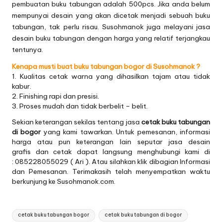
pembuatan buku tabungan adalah 500pcs. Jika anda belum
mempunyai desain yang akan dicetak menjadi sebuah buku
tabungan, tak perlu risau. Susohmanok juga melayani jasa
desain buku tabungan dengan harga yang relatif terjangkau
tentunya.
Kenapa musti buat buku tabungan bogor di Susohmanok ?
1. Kualitas cetak warna yang dihasilkan tajam atau tidak
kabur.
2. Finishing rapi dan presisi.
3. Proses mudah dan tidak berbelit – belit.
Sekian keterangan sekilas tentang jasa
cetak buku tabungan
di bogor
yang kami tawarkan. Untuk
pemesanan, informasi
harga atau pun keterangan lain seputar
jasa desain
grafis
dan cetak dapat langsung menghubungi kami di
: 085228055029 ( Ari ). Atau silahkan klik dibagian
Informasi
dan Pemesanan.
Terimakasih telah menyempatkan waktu
berkunjung ke Susohmanok.com.
Tags:
cetak buku tabungan bogor
cetak buku tabungan di bogor