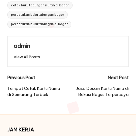
cetak buku tabungan murah di bogor
percetakan buku tabungan bogor
percetakan buku tabungan di bogor
admin
View All Posts
Post
Previous Post
Next Post
navigation
Tempat Cetak Kartu Nama
Jasa Desain Kartu Nama di
di Semarang Terbaik
Bekasi Bagus Terpercaya
JAM KERJA