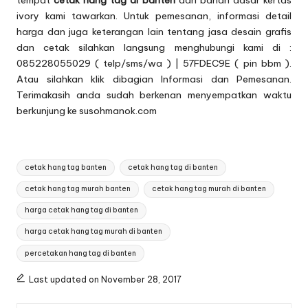
tempat
cetak hang tag di banten
dari bahan dasar kertas
ivory kami tawarkan. Untuk pemesanan, informasi detail
harga dan juga keterangan lain tentang jasa desain grafis
dan cetak silahkan langsung menghubungi kami di :
085228055029 ( telp/sms/wa ) | 57FDEC9E ( pin bbm ).
Atau silahkan klik dibagian
Informasi dan Pemesanan
.
Terimakasih anda sudah berkenan menyempatkan waktu
berkunjung ke susohmanok.com
Tags:
cetak hang tag banten
cetak hang tag di banten
cetak hang tag murah banten
cetak hang tag murah di banten
harga cetak hang tag di banten
harga cetak hang tag murah di banten
percetakan hang tag di banten
Last updated on November 28, 2017