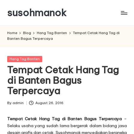
susohmanok
Skip
to
content
Home
Blog
Hang Tag Banten
Tempat Cetak Hang Tag di
Banten Bagus Terpercaya
Posted
Hang Tag Banten
in
Tempat Cetak Hang Tag
di Banten Bagus
Terpercaya
By
admin
August 26, 2016
Posted
by
Tempat Cetak Hang Tag di Banten Bagus Terpercaya
–
Selaku usaha yang sudah lama bergerak dalam bidang jasa
desain grafis dan cetak, Susohmanok menyediakan beraneka