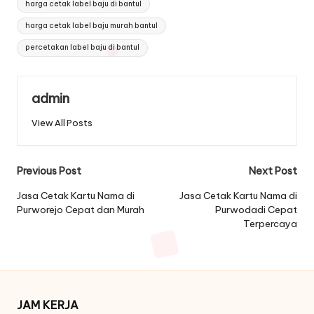
harga cetak label baju di bantul
harga cetak label baju murah bantul
percetakan label baju di bantul
admin
View All Posts
Post
Previous Post
Next Post
navigation
Jasa Cetak Kartu Nama di
Jasa Cetak Kartu Nama di
Purworejo Cepat dan Murah
Purwodadi Cepat
Terpercaya
JAM KERJA