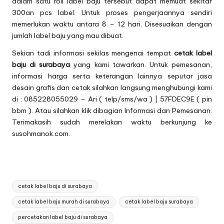
dalam satu roll label baju tersebut dapat memuat sekitar
300an pcs label. Untuk proses pengerjaannya sendiri
memerlukan waktu antara 8 – 12 hari. Disesuaikan dengan
jumlah label baju yang mau dibuat.
Sekian tadi informasi sekilas mengenai tempat
cetak label
baju di surabaya
yang kami tawarkan. Untuk pemesanan,
informasi harga serta keterangan lainnya seputar jasa
desain grafis dan cetak silahkan langsung menghubungi kami
di :
085228055029 – Ari ( telp/sms/wa ) | 57FDEC9E ( pin
bbm )
. Atau silahkan klik dibagian
Informasi dan Pemesanan
.
Terimakasih sudah merelakan waktu berkunjung ke
susohmanok.com.
Tags:
cetak label baju di surabaya
cetak label baju murah di surabaya
cetak label baju surabaya
percetakan label baju di surabaya