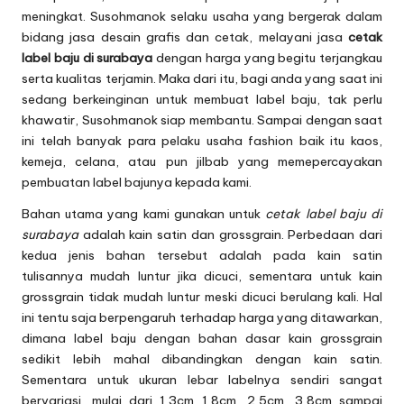
meningkat. Susohmanok selaku usaha yang bergerak dalam
bidang jasa desain grafis dan cetak, melayani jasa
cetak
label baju di surabaya
dengan harga yang begitu terjangkau
serta kualitas terjamin. Maka dari itu, bagi anda yang saat ini
sedang berkeinginan untuk membuat label baju, tak perlu
khawatir, Susohmanok siap membantu. Sampai dengan saat
ini telah banyak para pelaku usaha fashion baik itu kaos,
kemeja, celana, atau pun jilbab yang memepercayakan
pembuatan label bajunya kepada kami.
Bahan utama yang kami gunakan untuk
cetak label baju di
surabaya
adalah kain satin dan grossgrain. Perbedaan dari
kedua jenis bahan tersebut adalah pada kain satin
tulisannya mudah luntur jika dicuci, sementara untuk kain
grossgrain tidak mudah luntur meski dicuci berulang kali. Hal
ini tentu saja berpengaruh terhadap harga yang ditawarkan,
dimana label baju dengan bahan dasar kain grossgrain
sedikit lebih mahal dibandingkan dengan kain satin.
Sementara untuk ukuran lebar labelnya sendiri sangat
bervariasi, mulai dari 1,3cm 1,8cm, 2,5cm, 3,8cm sampai