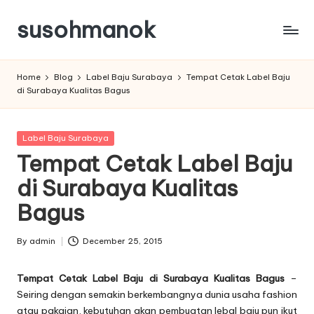
susohmanok
Skip
to
content
Home
Blog
Label Baju Surabaya
Tempat Cetak Label Baju
di Surabaya Kualitas Bagus
Posted
Label Baju Surabaya
in
Tempat Cetak Label Baju
di Surabaya Kualitas
Bagus
By
admin
December 25, 2015
Posted
by
Tempat Cetak Label Baju di Surabaya Kualitas Bagus
–
Seiring dengan semakin berkembangnya dunia usaha fashion
atau pakaian, kebutuhan akan pembuatan
lebal baju
pun ikut