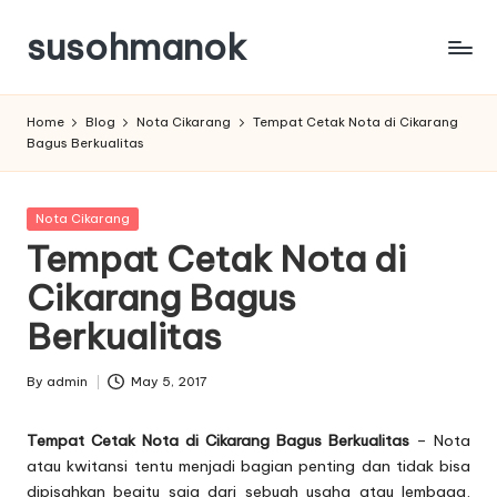
susohmanok
Skip
to
content
Home
Blog
Nota Cikarang
Tempat Cetak Nota di Cikarang
Bagus Berkualitas
Posted
Nota Cikarang
in
Tempat Cetak Nota di
Cikarang Bagus
Berkualitas
By
admin
May 5, 2017
Posted
by
Tempat Cetak Nota di Cikarang Bagus Berkualitas
– Nota
atau kwitansi tentu menjadi bagian penting dan tidak bisa
dipisahkan begitu saja dari sebuah usaha atau lembaga,