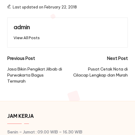
Last updated on February 22, 2018
admin
View All Posts
Post
Previous Post
Next Post
navigation
Jasa Bikin Pengikat Jilbab di
Pusat Cetak Nota di
Purwakarta Bagus
Cilacap Lengkap dan Murah
Termurah
JAM KERJA
Senin – Jumat : 09.00 WIB – 16.30 WIB