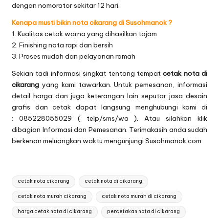
dengan nomorator sekitar 12 hari.
Kenapa musti bikin nota cikarang di Susohmanok ?
1. Kualitas cetak warna yang dihasilkan tajam
2. Finishing nota rapi dan bersih
3. Proses mudah dan pelayanan ramah
Sekian tadi informasi singkat tentang tempat
cetak nota di
cikarang
yang kami tawarkan. Untuk pemesanan, informasi
detail harga dan juga keterangan lain seputar jasa desain
grafis dan cetak dapat langsung menghubungi kami di
: 085228055029 ( telp/sms/wa ). Atau silahkan klik
dibagian
Informasi dan Pemesanan
. Terimakasih anda sudah
berkenan meluangkan waktu mengunjungi Susohmanok.com.
Tags:
cetak nota cikarang
cetak nota di cikarang
cetak nota murah cikarang
cetak nota murah di cikarang
harga cetak nota di cikarang
percetakan nota di cikarang