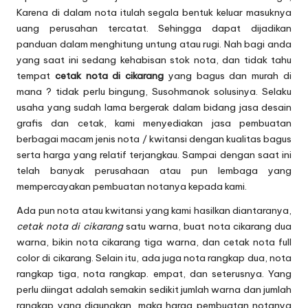
Karena di dalam nota itulah segala bentuk keluar masuknya
uang perusahan tercatat. Sehingga dapat dijadikan
panduan dalam menghitung untung atau rugi. Nah bagi anda
yang saat ini sedang kehabisan stok
nota
, dan tidak tahu
tempat
cetak nota di cikarang
yang bagus dan murah di
mana ? tidak perlu bingung, Susohmanok solusinya. Selaku
usaha yang sudah lama bergerak dalam bidang jasa desain
grafis dan cetak, kami menyediakan jasa pembuatan
berbagai macam jenis nota / kwitansi dengan kualitas bagus
serta harga yang relatif terjangkau. Sampai dengan saat ini
telah banyak perusahaan atau pun lembaga yang
mempercayakan pembuatan notanya kepada kami.
Ada pun nota atau kwitansi yang kami hasilkan diantaranya,
cetak nota di cikarang
satu warna, buat nota cikarang dua
warna, bikin nota cikarang tiga warna, dan cetak nota full
color di cikarang. Selain itu, ada juga nota rangkap dua, nota
rangkap tiga, nota rangkap. empat, dan seterusnya. Yang
perlu diingat adalah semakin sedikit jumlah warna dan jumlah
rangkap yang digunakan, maka harga pembuatan notanya