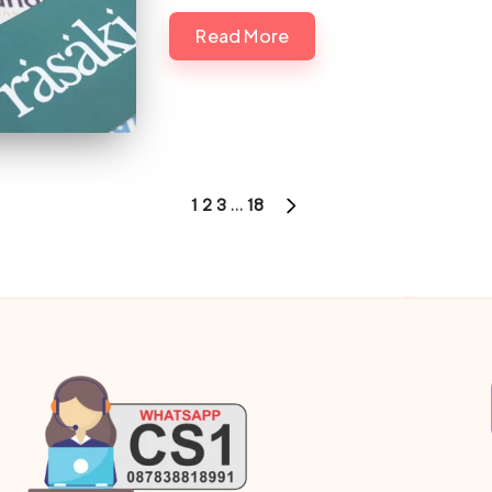
Read More
1
2
3
…
18
NEXT
PAGE