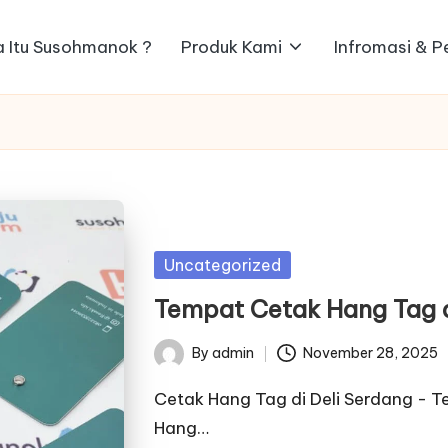
 Itu Susohmanok ?
Produk Kami
Infromasi & 
Posted
Uncategorized
in
Tempat Cetak Hang Tag d
By
admin
November 28, 2025
Posted
by
Cetak Hang Tag di Deli Serdang - 
Hang…