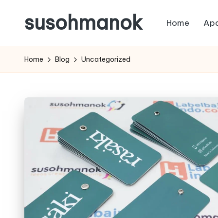
susohmanok
Home
Apa
Skip
to
content
Home
Blog
Uncategorized