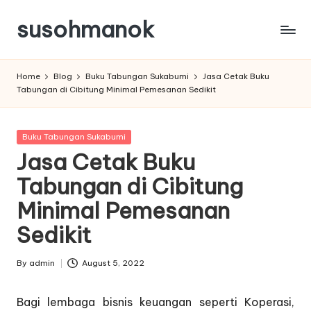
susohmanok
Skip
to
content
Home
Blog
Buku Tabungan Sukabumi
Jasa Cetak Buku
Tabungan di Cibitung Minimal Pemesanan Sedikit
Posted
Buku Tabungan Sukabumi
in
Jasa Cetak Buku
Tabungan di Cibitung
Minimal Pemesanan
Sedikit
By
admin
August 5, 2022
Posted
by
Bagi lembaga bisnis keuangan seperti Koperasi,