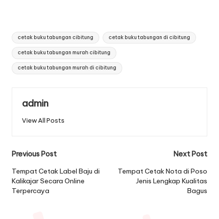
Tags:
cetak buku tabungan cibitung
cetak buku tabungan di cibitung
cetak buku tabungan murah cibitung
cetak buku tabungan murah di cibitung
admin
View All Posts
Post
Previous Post
Next Post
navigation
Tempat Cetak Label Baju di
Tempat Cetak Nota di Poso
Kalikajar Secara Online
Jenis Lengkap Kualitas
Terpercaya
Bagus