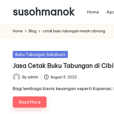
susohmanok
Home
Apa
Skip
to
content
Home
Blog
cetak buku tabungan murah cibitung
Posted
Buku Tabungan Sukabumi
in
Jasa Cetak Buku Tabungan di Cib
By
admin
August 5, 2022
Posted
by
Bagi lembaga bisnis keuangan seperti Koperasi, 
Read More