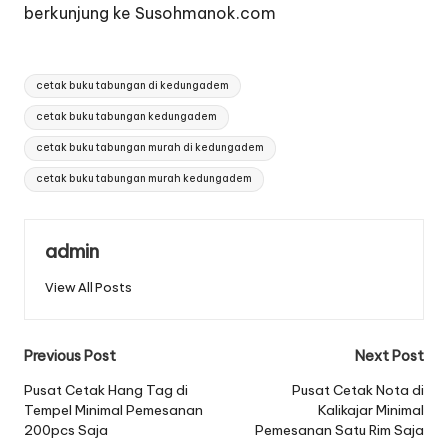
berkunjung ke Susohmanok.com
Tags:
cetak buku tabungan di kedungadem
cetak buku tabungan kedungadem
cetak buku tabungan murah di kedungadem
cetak buku tabungan murah kedungadem
admin
View All Posts
Post
Previous Post
Next Post
navigation
Pusat Cetak Hang Tag di
Pusat Cetak Nota di
Tempel Minimal Pemesanan
Kalikajar Minimal
200pcs Saja
Pemesanan Satu Rim Saja