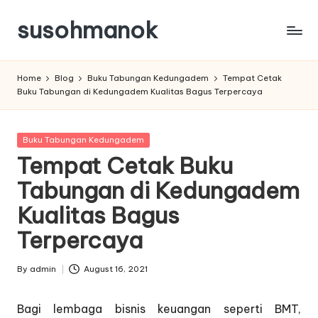
susohmanok
Skip
to
content
Home
Blog
Buku Tabungan Kedungadem
Tempat Cetak
Buku Tabungan di Kedungadem Kualitas Bagus Terpercaya
Posted
Buku Tabungan Kedungadem
in
Tempat Cetak Buku
Tabungan di Kedungadem
Kualitas Bagus
Terpercaya
By
admin
August 16, 2021
Posted
by
Bagi lembaga bisnis keuangan seperti BMT,