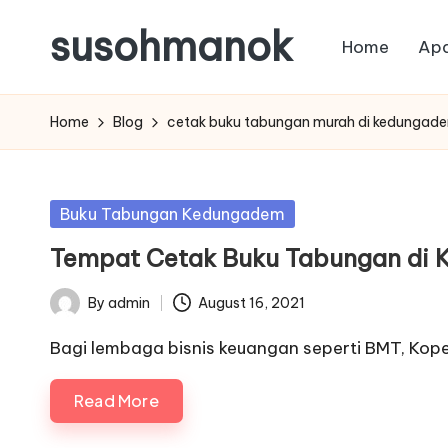
susohmanok
Home
Apa
Skip
to
content
Home
Blog
cetak buku tabungan murah di kedungad
Posted
Buku Tabungan Kedungadem
in
Tempat Cetak Buku Tabungan di 
By
admin
August 16, 2021
Posted
by
Bagi lembaga bisnis keuangan seperti BMT, Kopera
Read More