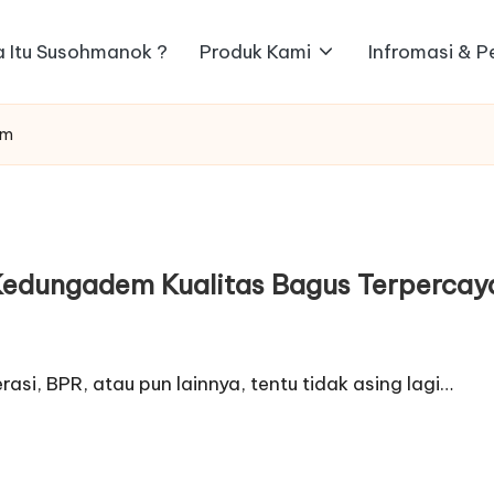
 Itu Susohmanok ?
Produk Kami
Infromasi & 
em
Kedungadem Kualitas Bagus Terpercay
si, BPR, atau pun lainnya, tentu tidak asing lagi…