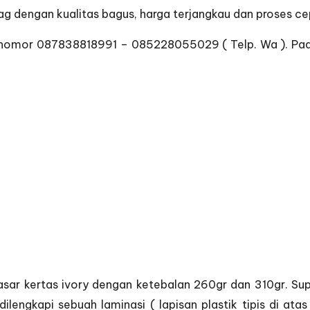
 dengan kualitas bagus, harga terjangkau dan proses ce
omor 087838818991 – 085228055029 ( Telp. Wa ). Pada 
asar kertas ivory dengan ketebalan 260gr dan 310gr. Sup
ilengkapi sebuah laminasi ( lapisan plastik tipis di ata