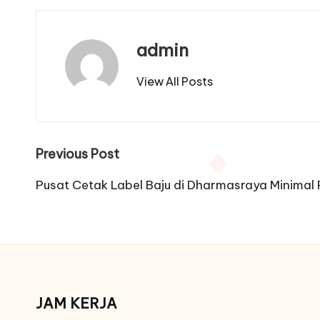
admin
View All Posts
Post
Previous Post
navigation
Pusat Cetak Label Baju di Dharmasraya Minimal
JAM KERJA