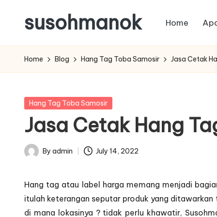
susohmanok
Home
Apa
Skip
to
content
Home
Blog
Hang Tag Toba Samosir
Jasa Cetak Ha
Posted
Hang Tag Toba Samosir
in
Jasa Cetak Hang Tag
By
admin
July 14, 2022
Posted
by
Hang tag atau label harga memang menjadi bagian
itulah keterangan seputar produk yang ditawarkan 
di mana lokasinya ? tidak perlu khawatir, Susoh