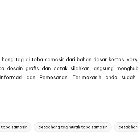
k hang tag di toba samosir dari bahan dasar kertas ivo
jasa desain grafis dan cetak silahkan langsung men
Informasi dan Pemesanan
. Terimakasih anda sudah
i toba samosir
cetak hang tag murah toba samosir
cetak han