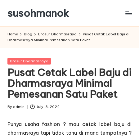
susohmanok
Skip
to
content
Home
Blog
Brosur Dharmasraya
Pusat Cetak Label Baju di
Dharmasraya Minimal Pemesanan Satu Paket
Posted
Brosur Dharmasraya
in
Pusat Cetak Label Baju di
Dharmasraya Minimal
Pemesanan Satu Paket
By
admin
July 13, 2022
Posted
by
Punya usaha fashion ? mau cetak label baju di
dharmasraya tapi tidak tahu di mana tempatnya ?