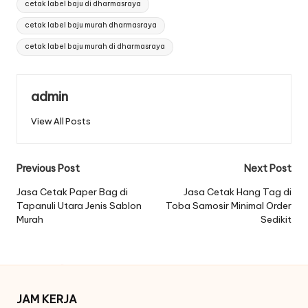
cetak label baju di dharmasraya
cetak label baju murah dharmasraya
cetak label baju murah di dharmasraya
admin
View All Posts
Post
Previous Post
Next Post
navigation
Jasa Cetak Paper Bag di
Jasa Cetak Hang Tag di
Tapanuli Utara Jenis Sablon
Toba Samosir Minimal Order
Murah
Sedikit
JAM KERJA