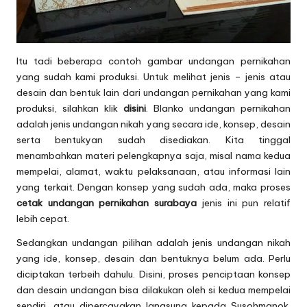
Itu tadi beberapa contoh gambar undangan pernikahan
yang sudah kami produksi. Untuk melihat jenis – jenis atau
desain dan bentuk lain dari undangan pernikahan yang kami
produksi, silahkan klik
disini
. Blanko undangan pernikahan
adalah jenis undangan nikah yang secara ide, konsep, desain
serta bentukyan sudah disediakan. Kita tinggal
menambahkan materi pelengkapnya saja, misal nama kedua
mempelai, alamat, waktu pelaksanaan, atau informasi lain
yang terkait. Dengan konsep yang sudah ada, maka proses
cetak undangan pernikahan surabaya
jenis ini pun relatif
lebih cepat.
Sedangkan undangan pilihan adalah jenis undangan nikah
yang ide, konsep, desain dan bentuknya belum ada. Perlu
diciptakan terbeih dahulu. Disini, proses penciptaan konsep
dan desain undangan bisa dilakukan oleh si kedua mempelai
sendiri, atau dipercayakan langsung kepada Susohmanok.