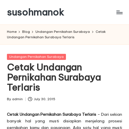
susohmanok
Skip
to
content
Home
Blog
Undangan Pernikahan Surabaya
Cetak
Undangan Pernikahan Surabaya Terlaris
Posted
Undangan Pernikahan Surabaya
in
Cetak Undangan
Pernikahan Surabaya
Terlaris
By
admin
July 30, 2015
Posted
by
Cetak Undangan Pernikahan Surabaya Terlaris
– Dari sekian
banyak hal yang musti disiapkan menjelang prosesi
pernikahan kamu dan pasangan. Ada satu hal yang musti