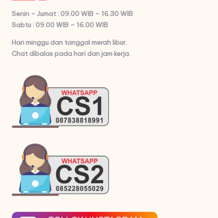
Senin – Jumat : 09.00 WIB – 16.30 WIB
Sabtu : 09.00 WIB – 16.00 WIB
Hari minggu dan tanggal merah libur.
Chat dibalas pada hari dan jam kerja.