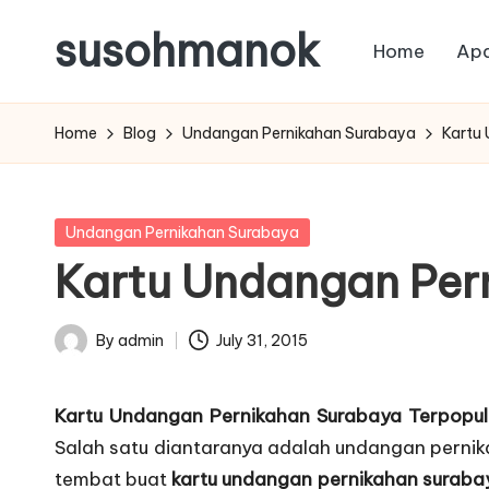
susohmanok
Home
Apa
Skip
to
content
Home
Blog
Undangan Pernikahan Surabaya
Kartu
Posted
Undangan Pernikahan Surabaya
in
Kartu Undangan Per
By
admin
July 31, 2015
Posted
by
Kartu Undangan Pernikahan Surabaya Terpopul
Salah satu diantaranya adalah
undangan perni
tembat buat
kartu undangan pernikahan suraba