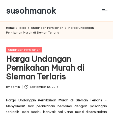
susohmanok
Skip
to
content
Home
Blog
Undangan Pernikahan
Harga Undangan
Pernikahan Murah di Sleman Terlaris
Posted
Undangan Pernikahan
in
Harga Undangan
Pernikahan Murah di
Sleman Terlaris
By
admin
September 12, 2015
Posted
by
Harga Undangan Pernikahan Murah di Sleman Terlaris
–
Menyambut hari pernikahan bersama dengan pasangan
terkasih, ada begitu banyak hal yang musti dipersiapkan