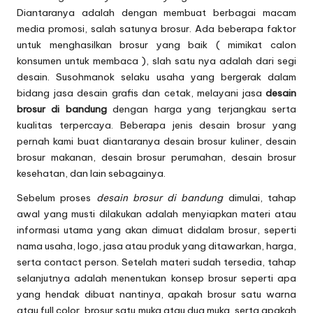
Diantaranya adalah dengan membuat berbagai macam
media promosi, salah satunya
brosur
.
Ada beberapa faktor
u
ntuk menghasilkan brosur yang baik ( mimikat calon
konsumen untuk membaca ), slah satu nya adalah dari segi
desain.
Susohmanok selaku usaha yang bergerak dalam
bidang jasa desain grafis dan cetak, melayani jasa
desain
brosur di bandung
dengan harga yang terjangkau serta
kualitas terpercaya. Beberapa jenis desain brosur yang
pernah kami buat diantaranya desain brosur kuliner, desain
brosur makanan, desain brosur perumahan, desain brosur
kesehatan, dan lain sebagainya.
Sebelum proses
desain brosur di bandung
dimulai, tahap
awal yang musti dilakukan adalah menyiapkan materi atau
informasi utama yang akan dimuat didalam brosur, seperti
nama usaha, logo, jasa atau produk yang ditawarkan, harga,
serta contact person. Setelah materi sudah tersedia, tahap
selanjutnya adalah menentukan konsep brosur seperti apa
yang hendak dibuat nantinya, apakah brosur satu warna
atau full color, brosur satu muka atau dua muka, serta apakah