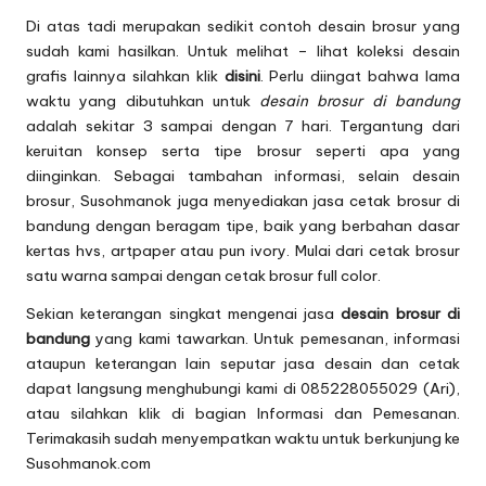
Di atas tadi merupakan sedikit contoh desain brosur yang
sudah kami hasilkan. Untuk melihat – lihat koleksi desain
grafis lainnya silahkan klik
disini
. Perlu diingat bahwa lama
waktu yang dibutuhkan untuk
desain brosur di bandung
adalah sekitar 3 sampai dengan 7 hari. Tergantung dari
keruitan konsep serta tipe brosur seperti apa yang
diinginkan. Sebagai tambahan informasi, selain desain
brosur, Susohmanok juga menyediakan
jasa cetak brosur di
bandung
dengan beragam tipe, baik yang berbahan dasar
kertas hvs, artpaper atau pun ivory. Mulai dari cetak brosur
satu warna sampai dengan cetak brosur full color.
Sekian keterangan singkat mengenai jasa
desain brosur di
bandung
yang kami tawarkan.
Untuk pemesanan, informasi
ataupun keterangan lain seputar jasa desain dan cetak
dapat langsung menghubungi kami di 085228055029 (Ari),
atau silahkan klik di bagian
Informasi dan Pemesanan
.
Terimakasih sudah menyempatkan waktu untuk berkunjung ke
Susohmanok.com