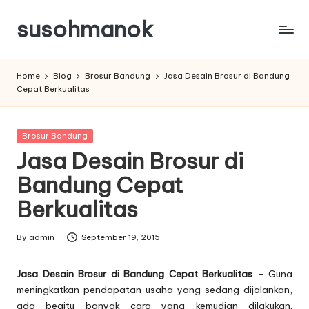
susohmanok
Skip
to
content
Home
Blog
Brosur Bandung
Jasa Desain Brosur di Bandung
Cepat Berkualitas
Posted
Brosur Bandung
in
Jasa Desain Brosur di
Bandung Cepat
Berkualitas
By
admin
September 19, 2015
Posted
by
Jasa Desain Brosur di Bandung Cepat Berkualitas
– Guna
meningkatkan pendapatan usaha yang sedang dijalankan,
ada begitu banyak cara yang kemudian dilakukan.