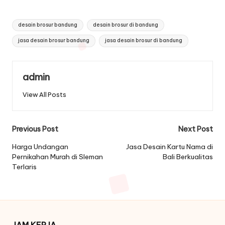
Tags:
desain brosur bandung
desain brosur di bandung
jasa desain brosur bandung
jasa desain brosur di bandung
admin
View All Posts
Post
Previous Post
Next Post
navigation
Harga Undangan
Jasa Desain Kartu Nama di
Pernikahan Murah di Sleman
Bali Berkualitas
Terlaris